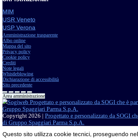
MIM
USR Veneto
USP Verona
Amministrazione trasparente
Albo online
Mappa del sito
Privacy policy
Cookie policy
Crediti
Note legali
Whistleblowing
Dichiarazione di accessibilità
Sito precedente
Area amministrazione
Copyright 2026 |
Progettato e personalizzato da SOGI che
di Gruppo Spaggiari Parma S.p.A.
Questo sito utilizza cookie tecnici, proseguendo nel