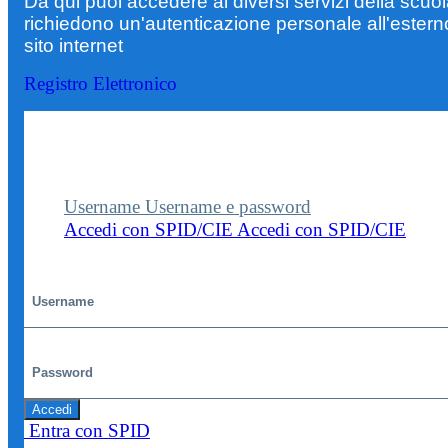
Da qui puoi accedere ai diversi servizi della scuo
richiedono un'autenticazione personale all'estern
sito internet
Registro Elettronico
Entra nel sito della scuola con le tue credenziali p
visualizzare contenuti, circolari e altre funzionalità
dedicate.
Username
Username e password
Accedi con SPID/CIE
Accedi con SPID/CIE
Username
Password
Accedi
Entra con SPID