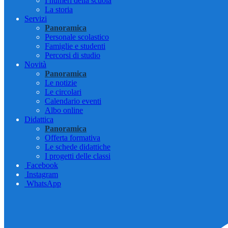
I numeri della scuola
La storia
Servizi
Panoramica
Personale scolastico
Famiglie e studenti
Percorsi di studio
Novità
Panoramica
Le notizie
Le circolari
Calendario eventi
Albo online
Didattica
Panoramica
Offerta formativa
Le schede didattiche
I progetti delle classi
Facebook
Instagram
WhatsApp