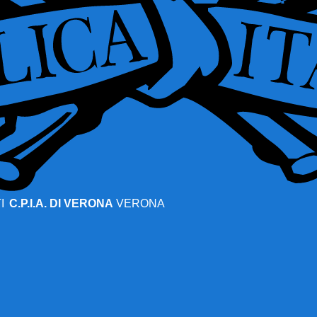
I
C.P.I.A. DI VERONA
VERONA