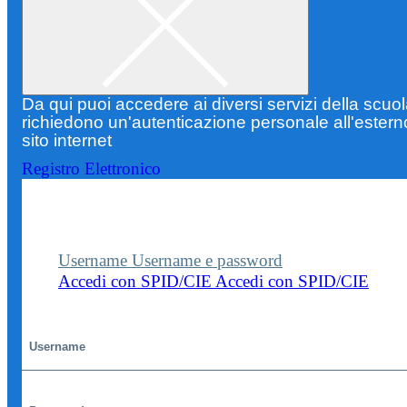
Da qui puoi accedere ai diversi servizi della scuo
richiedono un'autenticazione personale all'estern
sito internet
Registro Elettronico
Entra nel sito della scuola con le tue credenziali p
visualizzare contenuti, circolari e altre funzionalità
dedicate.
Username
Username e password
Accedi con SPID/CIE
Accedi con SPID/CIE
Username
Password