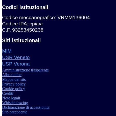
Codici istituzionali
Codice meccanografico: VRMM136004
Codice IPA: cpiavr
C.F. 93253450238
Siti istituzionali
MIM
USR Veneto
USP Verona
Amministrazione trasparente
Albo online
Mappa del sito
Privacy policy
Cookie policy
Crediti
Note legali
Whistleblowing
Dichiarazione di accessibilità
Sito precedente