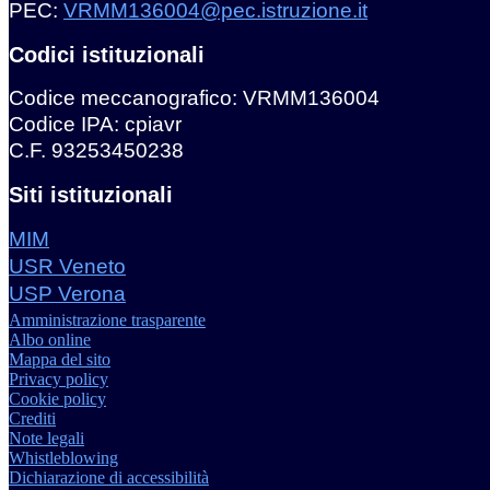
PEC:
VRMM136004@pec.istruzione.it
Codici istituzionali
Codice meccanografico: VRMM136004
Codice IPA: cpiavr
C.F. 93253450238
Siti istituzionali
MIM
USR Veneto
USP Verona
Amministrazione trasparente
Albo online
Mappa del sito
Privacy policy
Cookie policy
Crediti
Note legali
Whistleblowing
Dichiarazione di accessibilità