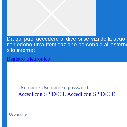
Da qui puoi accedere ai diversi servizi della scuo
richiedono un'autenticazione personale all'estern
sito internet
Registro Elettronico
Entra nel sito della scuola con le tue credenziali p
visualizzare contenuti, circolari e altre funzionalità
dedicate.
Username
Username e password
Accedi con SPID/CIE
Accedi con SPID/CIE
Username
Password