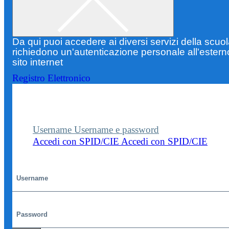
Da qui puoi accedere ai diversi servizi della scuo
richiedono un'autenticazione personale all'estern
sito internet
Registro Elettronico
Entra nel sito della scuola con le tue credenziali p
visualizzare contenuti, circolari e altre funzionalità
dedicate.
Username
Username e password
Accedi con SPID/CIE
Accedi con SPID/CIE
Username
Password