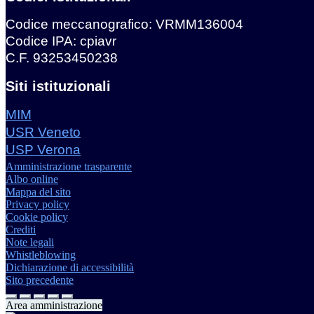
Codice meccanografico: VRMM136004
Codice IPA: cpiavr
C.F. 93253450238
Siti istituzionali
MIM
USR Veneto
USP Verona
Amministrazione trasparente
Albo online
Mappa del sito
Privacy policy
Cookie policy
Crediti
Note legali
Whistleblowing
Dichiarazione di accessibilità
Sito precedente
Area amministrazione