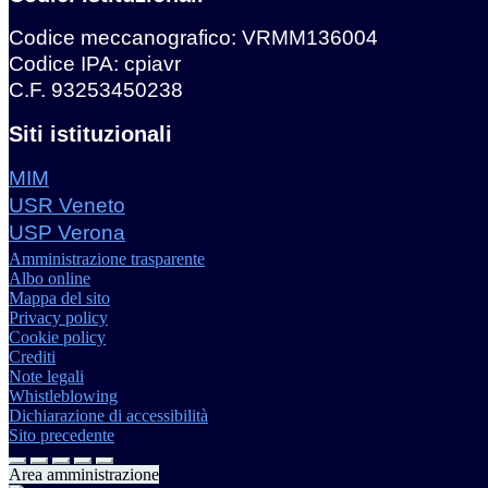
Codice meccanografico: VRMM136004
Codice IPA: cpiavr
C.F. 93253450238
Siti istituzionali
MIM
USR Veneto
USP Verona
Amministrazione trasparente
Albo online
Mappa del sito
Privacy policy
Cookie policy
Crediti
Note legali
Whistleblowing
Dichiarazione di accessibilità
Sito precedente
Area amministrazione