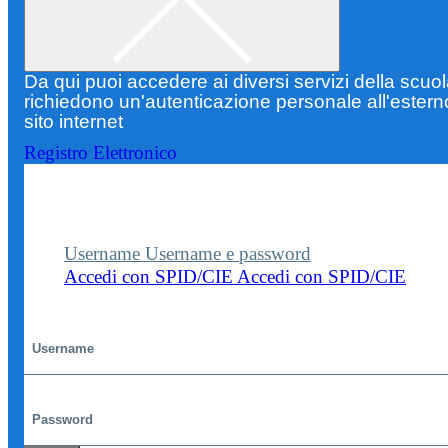
Da qui puoi accedere ai diversi servizi della scuo
richiedono un'autenticazione personale all'estern
sito internet
Registro Elettronico
Entra nel sito della scuola con le tue credenziali p
visualizzare contenuti, circolari e altre funzionalità
dedicate.
Username
Username e password
Accedi con SPID/CIE
Accedi con SPID/CIE
Username
Password