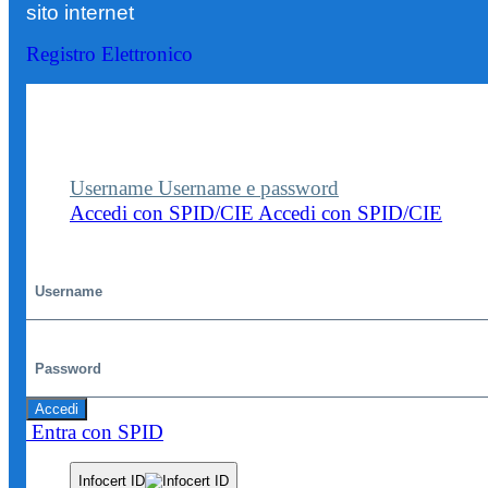
sito internet
Registro Elettronico
Entra nel sito della scuola con le tue credenziali p
visualizzare contenuti, circolari e altre funzionalità
dedicate.
Username
Username e password
Accedi con SPID/CIE
Accedi con SPID/CIE
Username
Password
Accedi
Entra con SPID
Infocert ID