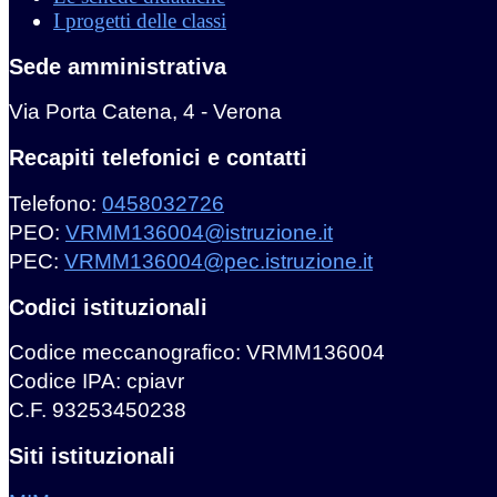
I progetti delle classi
Sede amministrativa
Via Porta Catena, 4 - Verona
Recapiti telefonici e contatti
Telefono:
0458032726
PEO:
VRMM136004@istruzione.it
PEC:
VRMM136004@pec.istruzione.it
Codici istituzionali
Codice meccanografico: VRMM136004
Codice IPA: cpiavr
C.F. 93253450238
Siti istituzionali