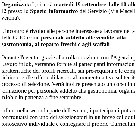
Organizzata"
, si terrà
martedì 19 settembre dalle 10 all
12
presso lo
Spazio Informativo
del Servizio (Via Macell
Verona).
L'incontro è rivolto alle persone interessate a lavorare nel s
delle GDO come
personale addetto alle vendite, alla
gastronomia, al reparto freschi e agli scaffali
.
Durante l'evento, grazie alla collaborazione con l'Agenzia p
Lavoro inJob, verranno fornite ai partecipanti informazioni
caratteristiche dei profili ricercati, sui pre-requisiti e le co
richieste, sulle offerte di lavoro al momento attive sul territ
processo di selezione. Verrà inoltre presentato un corso int
formazione per personale addetto alla gastronomia, organi
inJob e in partenza a fine settembre.
Infine, nella seconda parte dell'evento, i partecipanti potr
confrontarsi con uno dei selezionatori in un breve colloqu
conoscitivo individuale e consegnare il proprio Curriculu