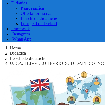
Didattica
Panoramica
Offerta formativa
Le schede didattiche
I progetti delle classi
Facebook
Instagram
WhatsApp
Home
Didattica
Le schede didattiche
U.D.A. I LIVELLO I PERIODO DIDATTICO IN