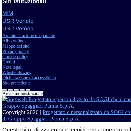
Siti istituzionali
MIM
USR Veneto
USP Verona
Amministrazione trasparente
Albo online
Mappa del sito
Privacy policy
Cookie policy
Crediti
Note legali
Whistleblowing
Dichiarazione di accessibilità
Sito precedente
Area amministrazione
Copyright 2026 |
Progettato e personalizzato da SOGI che
di Gruppo Spaggiari Parma S.p.A.
Questo sito utilizza cookie tecnici, proseguendo nel