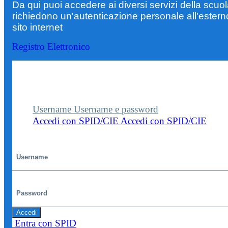
Da qui puoi accedere ai diversi servizi della scuo
richiedono un'autenticazione personale all'estern
sito internet
Registro Elettronico
Entra nel sito della scuola con le tue credenziali p
visualizzare contenuti, circolari e altre funzionalità
dedicate.
Username
Username e password
Accedi con SPID/CIE
Accedi con SPID/CIE
Username
Password
Accedi
Entra con SPID