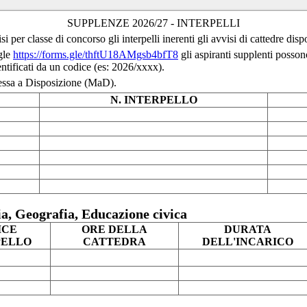
SUPPLENZE 2026/27 - INTERPELLI
per classe di concorso gli interpelli inerenti gli avvisi di cattedre dispo
gle
https://forms.gle/thftU18AMgsb4bfT8
gli aspiranti supplenti posso
dentificati da un codice (es: 2026/xxxx).
essa a Disposizione (MaD).
N. INTERPELLO
ia, Geografia, Educazione civica
ICE
ORE DELLA
DURATA
PELLO
CATTEDRA
DELL'INCARICO