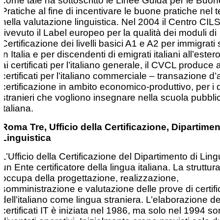
come tale ha sottoscritto le Linee Guida per le Buon
Pratiche al fine di incentivare le buone pratiche nel t
nella valutazione linguistica. Nel 2004 il Centro CIL
rivevuto il Label europeo per la qualità dei moduli di
Certificazione dei livelli basici A1 e A2 per immigrati 
in Italia e per discendenti di emigrati italiani all’estero
ai certificati per l’italiano generale, il CVCL produce 
certificati per l’italiano commerciale – transazione d’a
certificazione in ambito economico-produttivo, per i 
stranieri che vogliono insegnare nella scuola pubbli
italiana.
Roma Tre, Ufficio della Certificazione, Dipartimen
Linguistica
L’Ufficio della Certificazione del Dipartimento di Ling
un Ente certificatore della lingua italiana. La struttura
occupa della progettazione, realizzazione,
somministrazione e valutazione delle prove di certif
dell’italiano come lingua straniera. L’elaborazione de
certificati IT è iniziata nel 1986, ma solo nel 1994 s