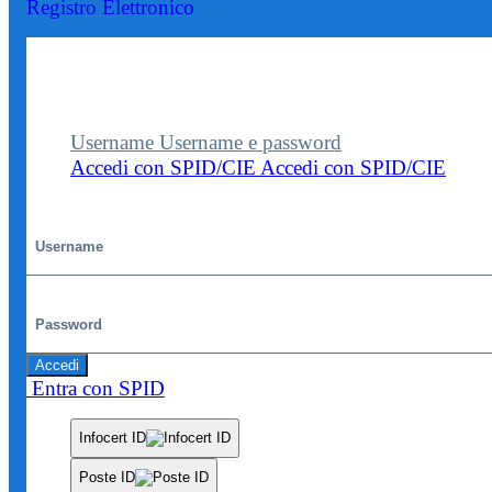
Registro Elettronico
Entra nel sito della scuola con le tue credenziali p
visualizzare contenuti, circolari e altre funzionalità
dedicate.
Username
Username e password
Accedi con SPID/CIE
Accedi con SPID/CIE
Username
Password
Accedi
Entra con SPID
Infocert ID
Poste ID