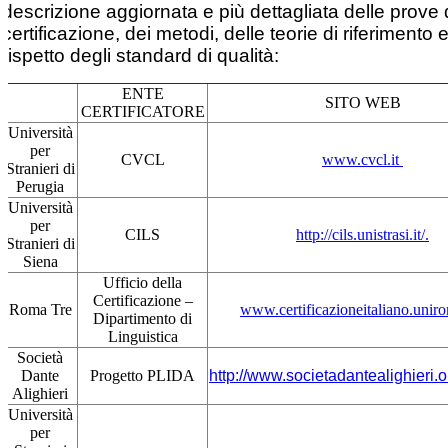
descrizione aggiornata e più dettagliata delle prove 
certificazione, dei metodi, delle teorie di riferimento 
rispetto degli standard di qualità:
ENTE
SITO WEB
CERTIFICATORE
Università
per
CVCL
www.cvcl.it
Stranieri di
Perugia
Università
per
CILS
http://cils.unistrasi.it/.
Stranieri di
Siena
Ufficio della
Certificazione –
Roma Tre
www.certificazioneitaliano.uniro
Dipartimento di
Linguistica
Società
Dante
Progetto PLIDA
http://www.societadantealighieri.or
Alighieri
Università
per