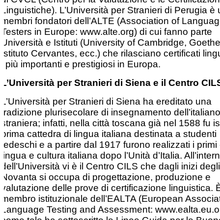
Linguistiche). L’Università per Stranieri di Perugia è
membri fondatori dell’ALTE (Association of Langua
Testers in Europe: www.alte.org) di cui fanno parte
Università e Istituti (University of Cambridge, Goethe 
Istituto Cervantes, ecc.) che rilasciano certificati lingu
i più importanti e prestigiosi in Europa.
L’Università per Stranieri di Siena e il Centro CIL
L’Università per Stranieri di Siena ha ereditato una
tradizione plurisecolare di insegnamento dell’italian
straniera; infatti, nella città toscana già nel 1588 fu ist
prima cattedra di lingua italiana destinata a studenti
tedeschi e a partire dal 1917 furono realizzati i primi 
lingua e cultura italiana dopo l’Unità d’Italia. All’inter
dell’Università vi è il Centro CILS che dagli inizi degl
Novanta si occupa di progettazione, produzione e
valutazione delle prove di certificazione linguistica. 
membro istituzionale dell’EALTA (European Associat
Language Testing and Assessment: www.ealta.eu.or