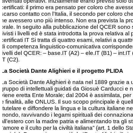
diventati operativi. Inizialmente erano previsti solo 
certificati: il primo era pensato per coloro che aves
scarso contatto con l’Italia, il secondo per coloro ch
ne avessero uno più intenso. Non era prevista la pr
orale. In seguito alla pubblicazione del QCER sono s
rivisti i livelli ed è stata introdotta la prova relativa al 
certificati IT Si tratta di quattro esami, relativi a quattro
di competenza linguistico-comunicativa corrisponden
livelli del QCER: – base.IT (A2) – ele.IT (B1) – int.IT
IT (C2).
La Società Dante Alighieri e il progetto PLIDA
La Società Dante Alighieri è nata nel 1889 grazie a 
gruppo di intellettuali guidati da Giosuè Carducci e 
viene eretta Ente Morale; dal 2004 è assimilata, per 
e finalità, alle ONLUS. Il suo scopo principale è quell
“tutelare e diffondere la lingua e la cultura italiane ne
mondo, ravvivando i legami spirituali dei connaziona
all’estero con la madre patria e alimentando tra gli st
l‘amore e il culto per la civiltà italiana” (art. 1 dello St