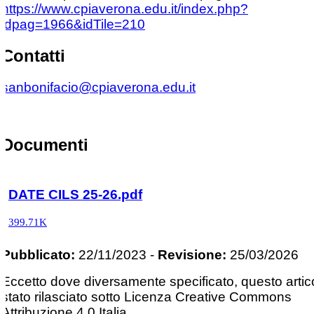
https://www.cpiaverona.edu.it/index.php?
idpag=1966&idTile=210
Contatti
sanbonifacio@cpiaverona.edu.it
Documenti
DATE CILS 25-26.pdf
399.71K
Pubblicato:
22/11/2023
-
Revisione:
25/03/2026
Eccetto dove diversamente specificato, questo artic
stato rilasciato sotto Licenza Creative Commons
Attribuzione 4.0 Italia.