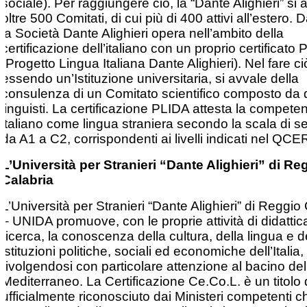
sociale). Per raggiungere ciò, la “Dante Alighieri” si 
oltre 500 Comitati, di cui più di 400 attivi all’estero. 
la Società Dante Alighieri opera nell’ambito della
certificazione dell’italiano con un proprio certificato
(Progetto Lingua Italiana Dante Alighieri). Nel fare c
essendo un’Istituzione universitaria, si avvale della
consulenza di un Comitato scientifico composto da d
linguisti. La certificazione PLIDA attesta la compete
italiano come lingua straniera secondo la scala di sei 
da A1 a C2, corrispondenti ai livelli indicati nel QCE
L’Università per Stranieri “Dante Alighieri” di Re
Calabria
L’Università per Stranieri “Dante Alighieri” di Reggio
– UNIDA promuove, con le proprie attività di didattic
ricerca, la conoscenza della cultura, della lingua e d
istituzioni politiche, sociali ed economiche dell’Italia,
rivolgendosi con particolare attenzione al bacino del
Mediterraneo. La Certificazione Ce.Co.L. è un titolo 
ufficialmente riconosciuto dai Ministeri competenti c