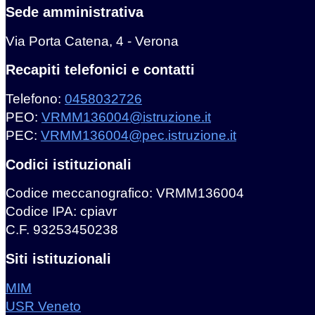
Sede amministrativa
Via Porta Catena, 4 - Verona
Recapiti telefonici e contatti
Telefono:
0458032726
PEO:
VRMM136004@istruzione.it
PEC:
VRMM136004@pec.istruzione.it
Codici istituzionali
Codice meccanografico: VRMM136004
Codice IPA: cpiavr
C.F. 93253450238
Siti istituzionali
MIM
USR Veneto