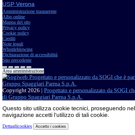
USP Verona
Amministrazione trasparente
Albo online
Mappa del sito
Privacy policy
Cookie policy
Crediti
Note legali
Whistleblowing
Dichiarazione di accessibilità
Sito precedente
Area amministrazione
Copyright 2026 |
Progettato e personalizzato da SOGI che
di Gruppo Spaggiari Parma S.p.A.
Questo sito utilizza cookie tecnici, proseguendo nel
navigazione accetti l’utilizzo di tali cookie.
Dettagli
cookies
Accetto
i cookies