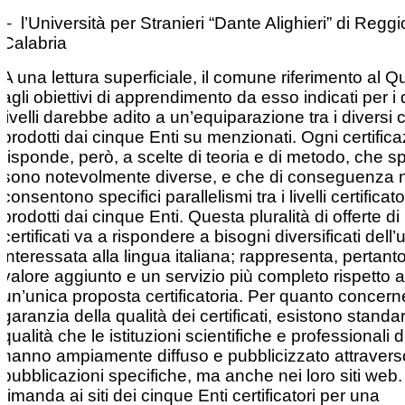
– l’Università per Stranieri “Dante Alighieri” di Reggi
Calabria
A una lettura superficiale, il comune riferimento al 
agli obiettivi di apprendimento da esso indicati per i 
livelli darebbe adito a un’equiparazione tra i diversi ce
prodotti dai cinque Enti su menzionati. Ogni certific
risponde, però, a scelte di teoria e di metodo, che 
sono notevolmente diverse, e che di conseguenza 
consentono specifici parallelismi tra i livelli certificato
prodotti dai cinque Enti. Questa pluralità di offerte di
certificati va a rispondere a bisogni diversificati dell
interessata alla lingua italiana; rappresenta, pertant
valore aggiunto e un servizio più completo rispetto 
un’unica proposta certificatoria. Per quanto concern
garanzia della qualità dei certificati, esistono standa
qualità che le istituzioni scientifiche e professionali d
hanno ampiamente diffuso e pubblicizzato attravers
pubblicazioni specifiche, ma anche nei loro siti web.
rimanda ai siti dei cinque Enti certificatori per una