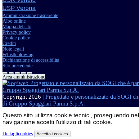
USP Verona
Amministrazione trasparente
Albo online
Mappa del sito
Privacy policy
Cookie policy
Crediti
Note legali
Whistleblowing
Dichiarazione di accessibilità
Sito precedente
Area amministrazione
Copyright 2026 |
Progettato e personalizzato da SOGI che
di Gruppo Spaggiari Parma S.p.A.
Questo sito utilizza cookie tecnici, proseguendo nel
navigazione accetti l’utilizzo di tali cookie.
Dettagli
cookies
Accetto
i cookies