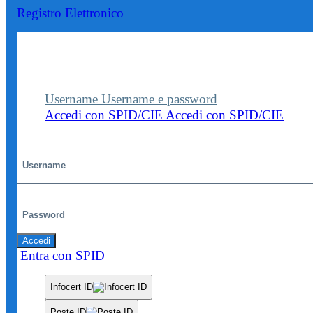
Registro Elettronico
Entra nel sito della scuola con le tue credenziali p
visualizzare contenuti, circolari e altre funzionalità
dedicate.
Username
Username e password
Accedi con SPID/CIE
Accedi con SPID/CIE
Username
Password
Accedi
Entra con SPID
Infocert ID
Poste ID