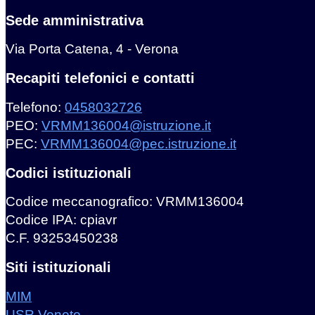
Sede amministrativa
Via Porta Catena, 4 - Verona
Recapiti telefonici e contatti
Telefono:
0458032726
PEO:
VRMM136004@istruzione.it
PEC:
VRMM136004@pec.istruzione.it
Codici istituzionali
Codice meccanografico: VRMM136004
Codice IPA: cpiavr
C.F. 93253450238
Siti istituzionali
MIM
USR Veneto