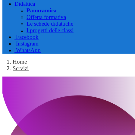
Didattica
Panoramica
Offerta formativa
Le schede didattiche
I progetti delle classi
Facebook
Instagram
WhatsApp
Home
Servizi