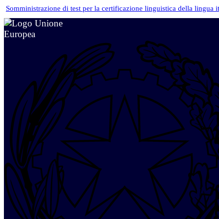
Somministrazione di test per la certificazione linguistica della lingua i