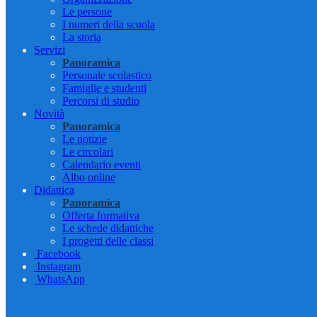
Le persone
I numeri della scuola
La storia
Servizi
Panoramica
Personale scolastico
Famiglie e studenti
Percorsi di studio
Novità
Panoramica
Le notizie
Le circolari
Calendario eventi
Albo online
Didattica
Panoramica
Offerta formativa
Le schede didattiche
I progetti delle classi
Facebook
Instagram
WhatsApp