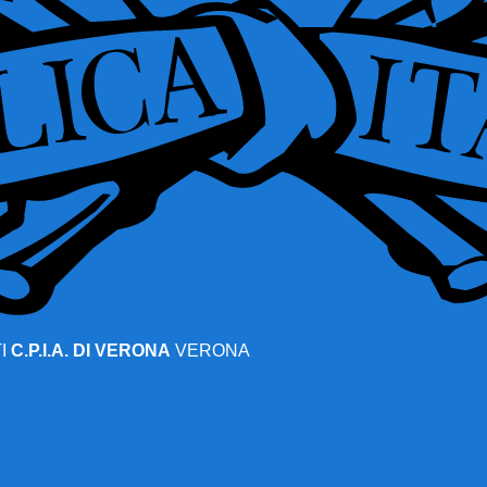
I
C.P.I.A. DI VERONA
VERONA