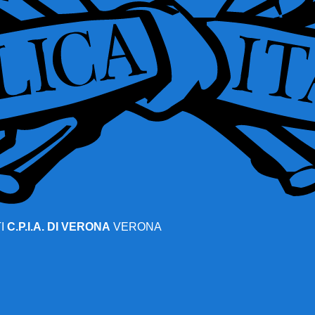
I
C.P.I.A. DI VERONA
VERONA