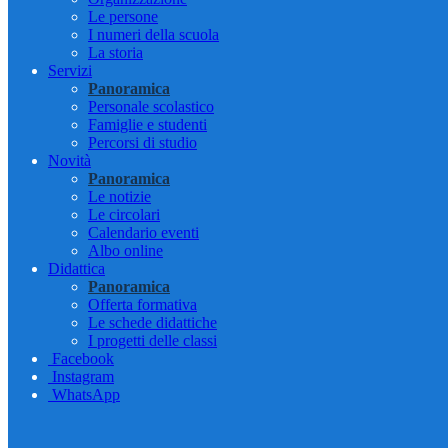
Le persone
I numeri della scuola
La storia
Servizi
Panoramica
Personale scolastico
Famiglie e studenti
Percorsi di studio
Novità
Panoramica
Le notizie
Le circolari
Calendario eventi
Albo online
Didattica
Panoramica
Offerta formativa
Le schede didattiche
I progetti delle classi
Facebook
Instagram
WhatsApp