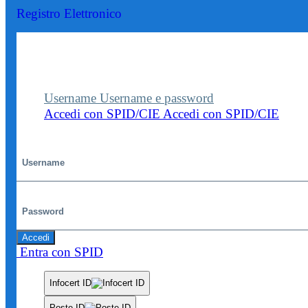
Registro Elettronico
Entra nel sito della scuola con le tue credenziali p
visualizzare contenuti, circolari e altre funzionalità
dedicate.
Username
Username e password
Accedi con SPID/CIE
Accedi con SPID/CIE
Username
Password
Accedi
Entra con SPID
Infocert ID
Poste ID