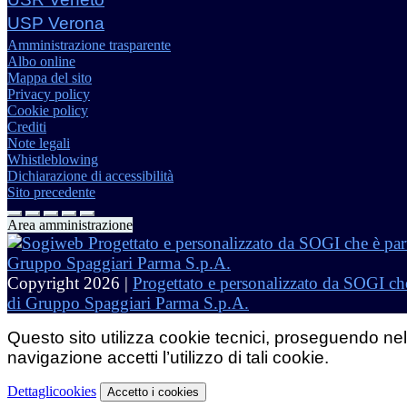
USP Verona
Amministrazione trasparente
Albo online
Mappa del sito
Privacy policy
Cookie policy
Crediti
Note legali
Whistleblowing
Dichiarazione di accessibilità
Sito precedente
Area amministrazione
Copyright 2026 |
Progettato e personalizzato da SOGI che
di Gruppo Spaggiari Parma S.p.A.
Questo sito utilizza cookie tecnici, proseguendo nel
navigazione accetti l’utilizzo di tali cookie.
Dettagli
cookies
Accetto
i cookies