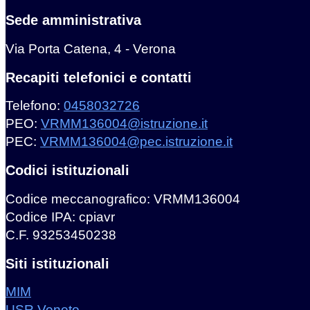
Sede amministrativa
Via Porta Catena, 4 - Verona
Recapiti telefonici e contatti
Telefono:
0458032726
PEO:
VRMM136004@istruzione.it
PEC:
VRMM136004@pec.istruzione.it
Codici istituzionali
Codice meccanografico: VRMM136004
Codice IPA: cpiavr
C.F. 93253450238
Siti istituzionali
MIM
USR Veneto