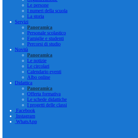
Le persone
I numeri della scuola
La storia
Servizi
Panoramica
Personale scolastico
Famiglie e studenti
Percorsi di studio
Novità
Panoramica
Le notizie
Le circolari
Calendario eventi
Albo online
Didattica
Panoramica
Offerta formativa
Le schede didattiche
I progetti delle classi
Facebook
Instagram
WhatsApp