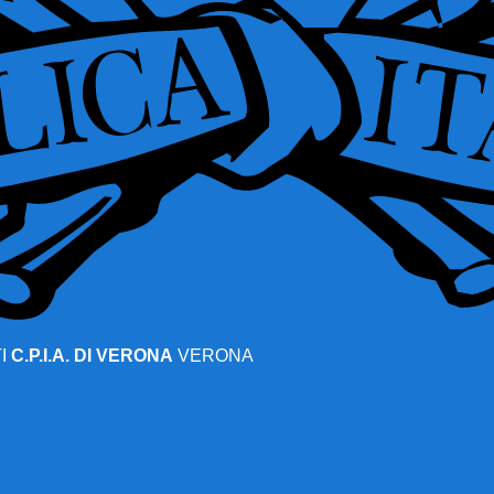
I
C.P.I.A. DI VERONA
VERONA